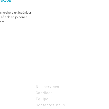
NIQUE
herche d’un Ingénieur
afin de se joindre à
aval.
MENU
Nos services
Candidat
Équipe
Contactez-nous